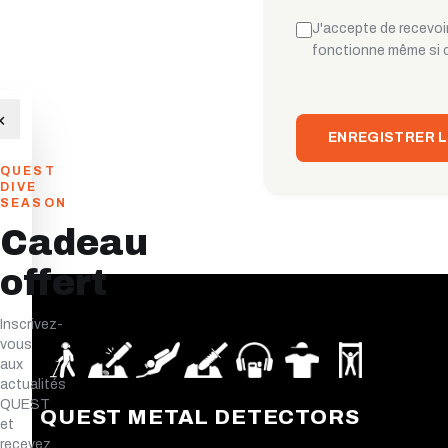
J'accepte de recevoir
fonctionne même si 
×
ENREGISTRER L
QUEST
DIVE
SEASON
Cadeau
offert
Inscrivez-
vous
aux
actualités
QUEST
QUEST METAL DETECTORS
et
recevez