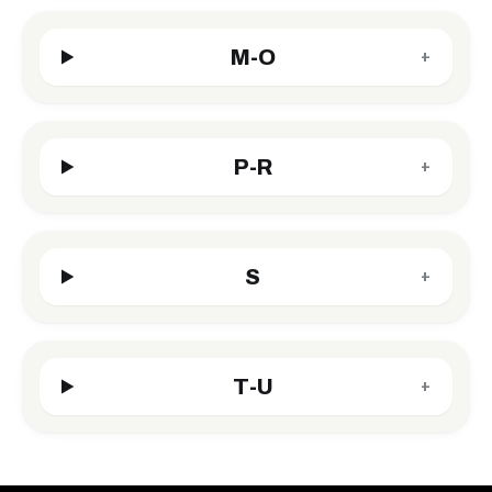
M-O
+
P-R
+
S
+
T-U
+