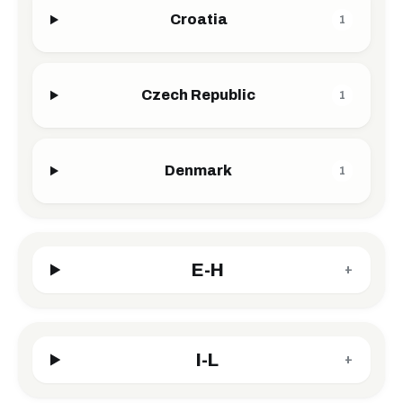
Croatia
1
Czech Republic
1
Denmark
1
E-H
+
I-L
+