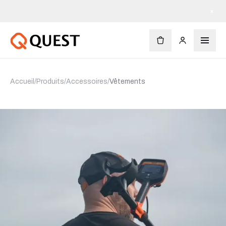
×
Accueil
/
Produits
/
Accessoires
/
Vêtements