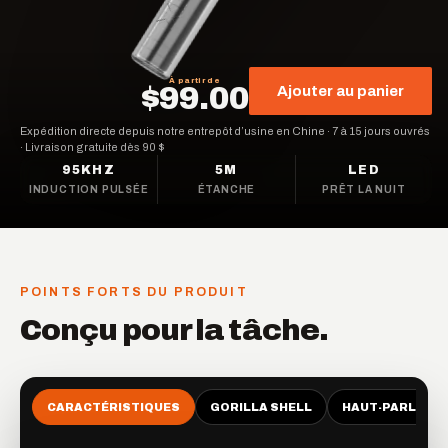
À partir de
$99.00
Ajouter au panier
Expédition directe depuis notre entrepôt d’usine en Chine
·
7 à 15 jours ouvrés
·
Livraison gratuite dès 90 $
95KHZ
5M
LED
INDUCTION PULSÉE
ÉTANCHE
PRÊT LA NUIT
POINTS FORTS DU PRODUIT
Conçu pour la tâche.
CARACTÉRISTIQUES
GORILLA SHELL
HAUT-PARLEUR