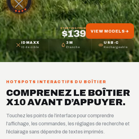
STARTING FROM
$139
VIEW MODELS
→
IDMAXX
3M
USB-C
ID de cible
Étanche
Rechargeable
HOTSPOTS INTERACTIFS DU BOÎTIER
COMPRENEZ LE BOÎTIER
X10 AVANT D’APPUYER.
Touchez les points de l’interface pour comprendre
l’affichage, les commandes, les réglages de recherche et
l’éclairage sans dépendre de textes imprimés.