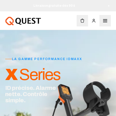
Livraison gratuite dès 90 $
×
LA GAMME PERFORMANCE IDMAXX
X
Series
ID précise. Alarme
nette. Contrôle
simple.