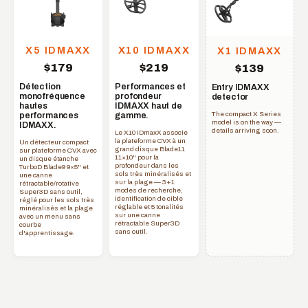
X5 IDMAXX
X10 IDMAXX
X1 IDMAXX
$179
$219
$139
Détection
Performances et
Entry IDMAXX
monofréquence
profondeur
detector
hautes
IDMAXX haut de
The compact X Series
performances
gamme.
model is on the way —
IDMAXX.
details arriving soon.
Le X10 IDmaxX associe
la plateforme CVX à un
Un détecteur compact
grand disque Blade11
sur plateforme CVX avec
11×10" pour la
un disque étanche
profondeur dans les
TurboD Blade9 9×5" et
sols très minéralisés et
une canne
sur la plage — 3+1
rétractable/rotative
modes de recherche,
Super3D sans outil,
identification de cible
réglé pour les sols très
réglable et 5 tonalités
minéralisés et la plage
sur une canne
avec un menu sans
rétractable Super3D
courbe
sans outil.
d'apprentissage.