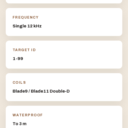
FREQUENCY
Single 12 kHz
TARGET ID
1-99
COILS
Blade9 / Blade11 Double-D
WATERPROOF
To 3 m