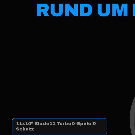
RUND UM
11x10” Blade11 TurboD-Spule &
Schutz