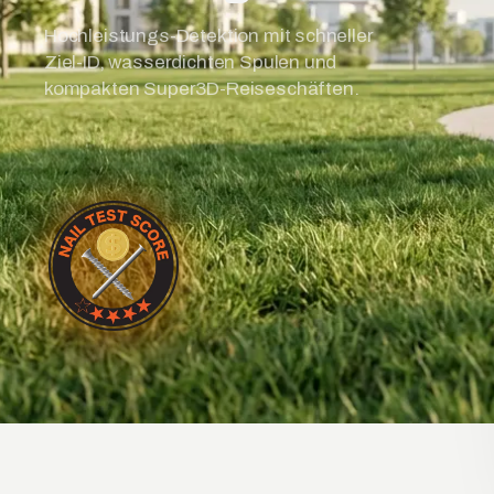
Hochleistungs-Detektion mit schneller
Ziel-ID, wasserdichten Spulen und
kompakten Super3D-Reiseschäften.