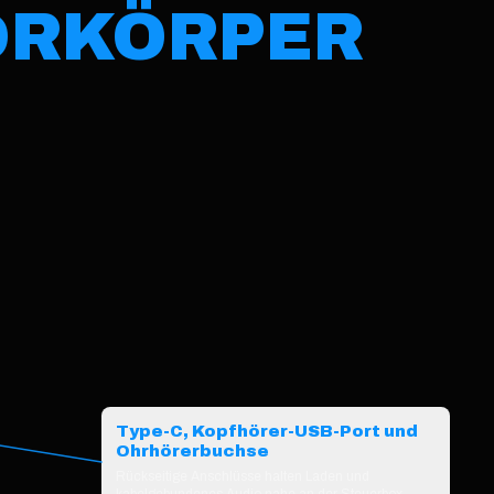
ORKÖRPER
Type-C, Kopfhörer-USB-Port und
Ohrhörerbuchse
Rückseitige Anschlüsse halten Laden und