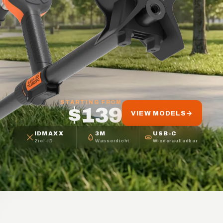
STARTING FROM
$139
VIEW MODELS
→
IDMAXX
3M
USB-C
Ziel-ID
Wasserdicht
Wiederaufladbar