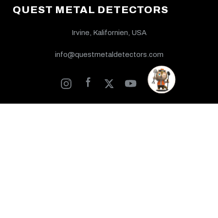
QUEST METAL DETECTORS
Irvine, Kalifornien, USA
info@questmetaldetectors.com
Entdecken
Kontakt
Händler
Academy
Über uns
Hilfe