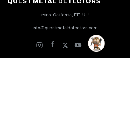
QUEST METAL DETECTORS
Irvine, California, EE. UU.
info@questmetaldetectors.com
Explorar
Contacto
Distribuidores
Academy
Sobre nosotros
Ayuda