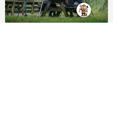
XPointer Max
$135.00
Largo alcance y sumergible para una recuperación precisa.
Acepto recibir noticias de productos y correos de marketing de QUEST.
Suscríbete a QUEST News