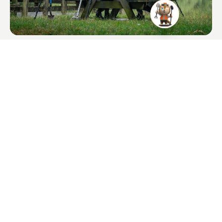
XPointer Max
$135.00
Wasserdicht mit großer Reichweite für präzise Bergung.
Ich möchte Produktneuigkeiten und Marketing-E-Mails von QUEST
erhalten.
QUEST News abonnieren