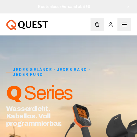
Kostenloser Versand ab $90
×
JEDES GELÄNDE · JEDES BAND ·
JEDER FUND
Q
Series
Wasserdicht.
Kabellos. Voll
programmierbar.