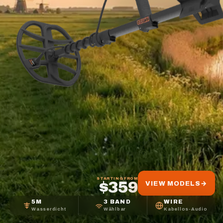
STARTING FROM
$359
VIEW MODELS
→
5M
3 BAND
WIRE
Wasserdicht
Wählbar
Kabellos-Audio