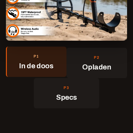
P1
P2
In de doos
Opladen
P3
Specs