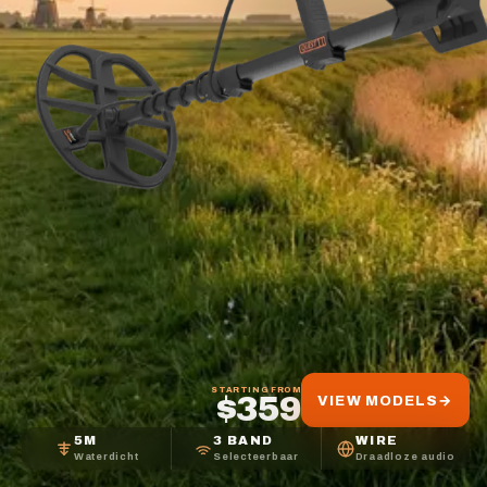
STARTING FROM
$359
VIEW MODELS
→
5M
3 BAND
WIRE
Waterdicht
Selecteerbaar
Draadloze audio