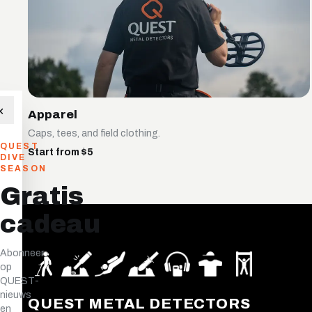
×
Apparel
Caps, tees, and field clothing.
QUEST
Start from $5
DIVE
SEASON
Gratis
cadeau
Abonneer
op
QUEST-
nieuws
QUEST METAL DETECTORS
en