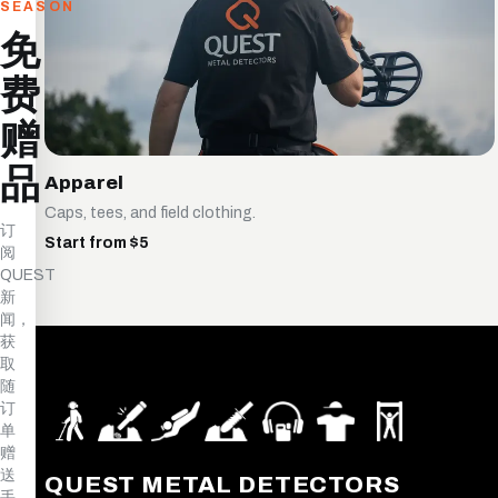
SEASON
免
费
赠
品
Apparel
Caps, tees, and field clothing.
订
Start from $5
阅
QUEST
新
闻，
获
取
随
订
单
赠
送
QUEST METAL DETECTORS
手