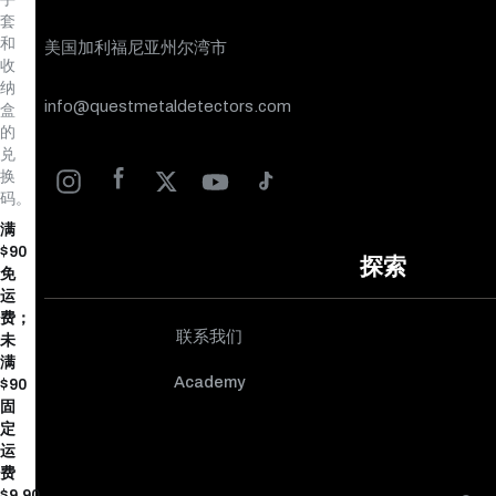
套
和
美国加利福尼亚州尔湾市
收
纳
info@questmetaldetectors.com
盒
的
兑
换
码。
满
$90
探索
免
运
费；
联系我们
未
满
Academy
$90
固
定
运
费
$9.90