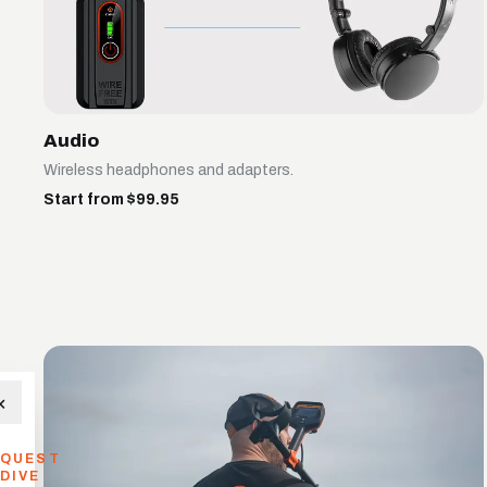
Audio
Wireless headphones and adapters.
Start from $99.95
×
QUEST
DIVE