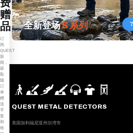
费
赠
品
全新登场
S 系列
订
阅
QUEST
新
闻，
获
取
随
订
单
赠
送
QUEST METAL DETECTORS
手
套
和
美国加利福尼亚州尔湾市
收