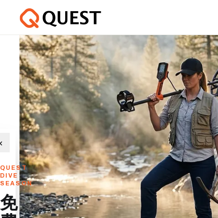
×
QUEST
DIVE
SEASON
免