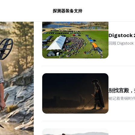
探测器
装备
支持
Digstoc
回顾 Digsto
别找宫殿，
铭记着青铜时