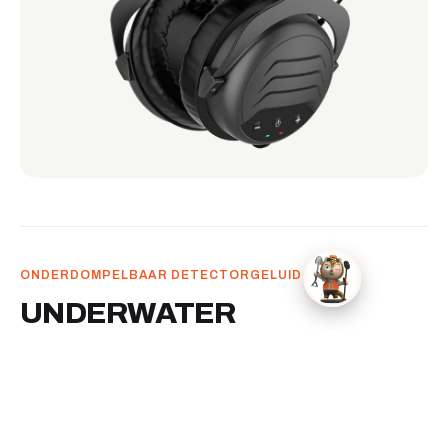
ONDERDOMPELBAAR DETECTORGELUID
UNDERWATER
HEADPHONES
Onderdompelbare hoofdtelefoon voor zoeken in
water. Signalen blijven helder hoorbaar in de