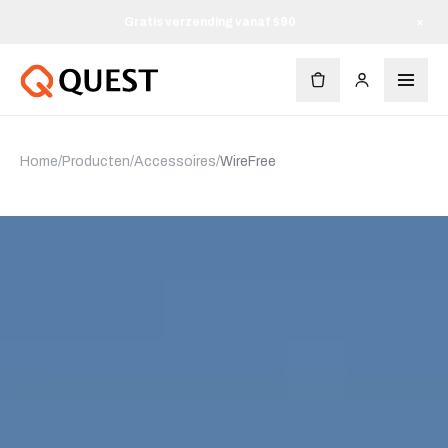
Gratis verzending vanaf $90
×
Home
/
Producten
/
Accessoires
/
WireFree