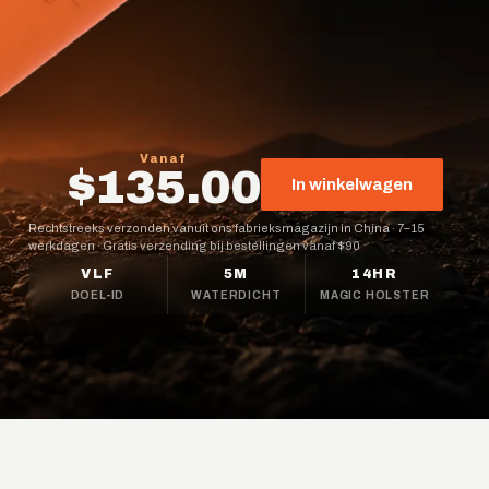
Vanaf
$135.00
In winkelwagen
Rechtstreeks verzonden vanuit ons fabrieksmagazijn in China
·
7–15
werkdagen
·
Gratis verzending bij bestellingen vanaf $90
VLF
5M
14HR
DOEL-ID
WATERDICHT
MAGIC HOLSTER