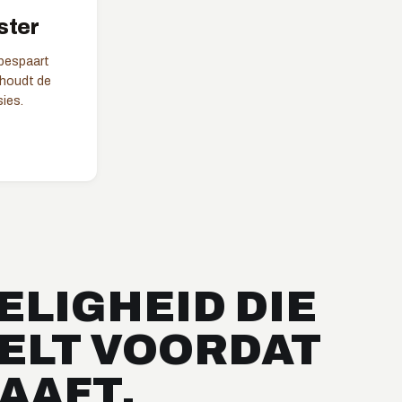
ster
bespaart
 houdt de
sies.
ELIGHEID DIE
OELT VOORDAT
AAFT.