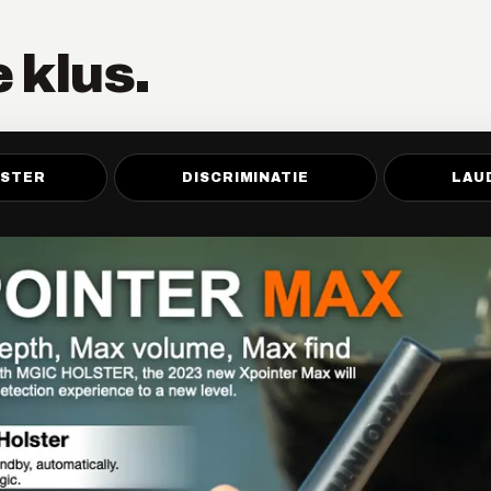
 klus.
LSTER
DISCRIMINATIE
LAU