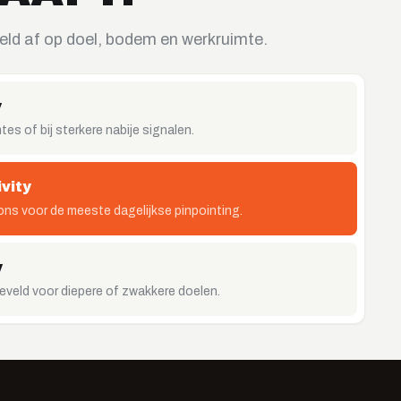
eld af op doel, bodem en werkruimte.
y
tes of bij sterkere nabije signalen.
vity
ns voor de meeste dagelijkse pinpointing.
y
eveld voor diepere of zwakkere doelen.