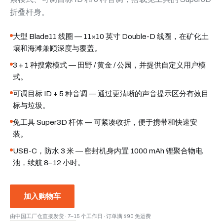
折叠杆身。
大型 Blade11 线圈 — 11×10 英寸 Double-D 线圈，在矿化土
壤和海滩兼顾深度与覆盖。
3 + 1 种搜索模式 — 田野 / 黄金 / 公园，并提供自定义用户模
式。
可调目标 ID + 5 种音调 — 通过更清晰的声音提示区分有效目
标与垃圾。
免工具 Super3D 杆体 — 可紧凑收折，便于携带和快速安
装。
USB-C，防水 3 米 — 密封机身内置 1000 mAh 锂聚合物电
池，续航 8–12 小时。
加入购物车
由中国工厂仓直接发货
·
7–15 个工作日
·
订单满 $90 免运费