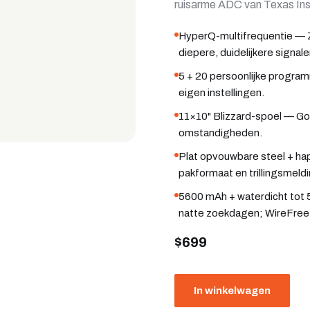
ruisarme ADC van Texas Inst
HyperQ-multifrequentie — Z
diepere, duidelijkere signale
5 + 20 persoonlijke programm
eigen instellingen.
11×10" Blizzard-spoel — Go
omstandigheden.
Plat opvouwbare steel + h
pakformaat en trillingsmeldi
5600 mAh + waterdicht tot
natte zoekdagen; WireFree
$699
In winkelwagen