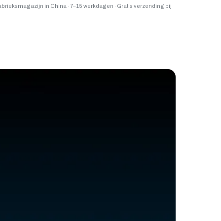
fabrieksmagazijn in China
·
7–15 werkdagen
·
Gratis verzending bij