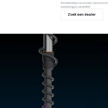
Rechtstreeks verzonden vanuit ons 
bestellingen vanaf $90
Zoek een dealer