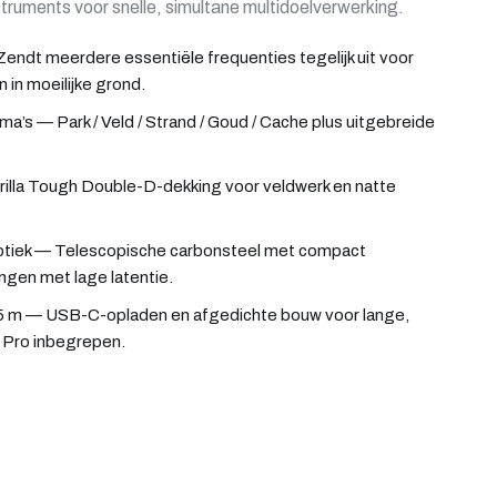
ruments voor snelle, simultane multidoelverwerking.
endt meerdere essentiële frequenties tegelijk uit voor
n in moeilijke grond.
a’s — Park / Veld / Strand / Goud / Cache plus uitgebreide
rilla Tough Double-D-dekking voor veldwerk en natte
aptiek — Telescopische carbonsteel met compact
ngen met lage latentie.
 5 m — USB-C-opladen en afgedichte bouw voor lange,
 Pro inbegrepen.