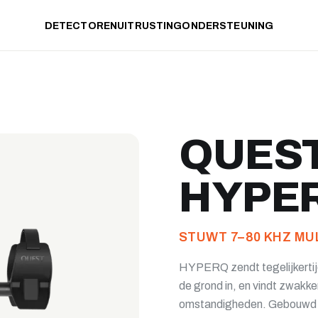
DETECTOREN
UITRUSTING
ONDERSTEUNING
QUEST
HYPE
STUWT 7–80 KHZ MU
HYPERQ zendt tegelijkertij
de grond in, en vindt zwakke
omstandigheden. Gebouwd