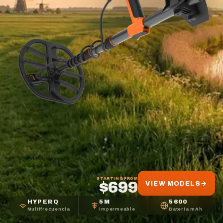
STARTING FROM
$699
VIEW MODELS
→
HYPERQ
5M
5600
Multifrecuencia
Impermeable
Batería mAh