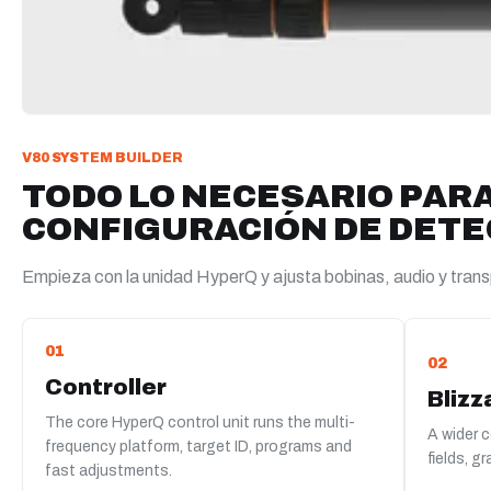
V80 SYSTEM BUILDER
TODO LO NECESARIO PAR
CONFIGURACIÓN DE DETE
Empieza con la unidad HyperQ y ajusta bobinas, audio y trans
01
02
Controller
Blizz
The core HyperQ control unit runs the multi-
A wider 
frequency platform, target ID, programs and
fields, g
fast adjustments.