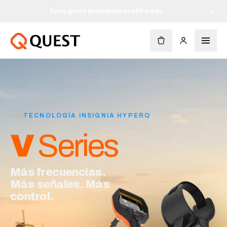
Envío gratis en pedidos de $90 o más
×
TECNOLOGÍA INSIGNIA HYPERQ
V
Series
Más frecuencias.
Más señales. Más
control.